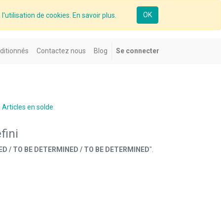
OK
l'utilisation de cookies. En savoir plus.
ditionnés
Contactez nous
Blog
Se connecter
Articles en solde
fini
NED / TO BE DETERMINED / TO BE DETERMINED
".