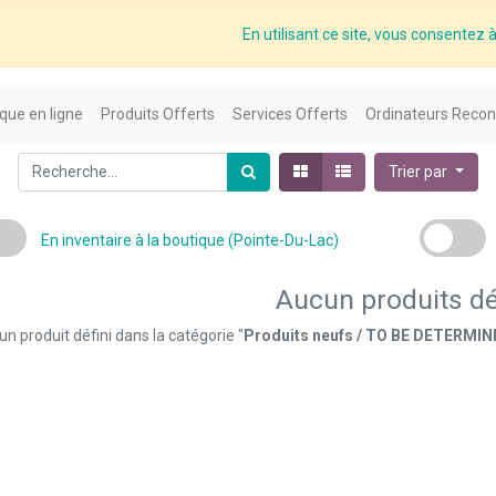
En utilisant ce site, vous consentez à 
que en ligne
Produits Offerts
Services Offerts
Ordinateurs Recon
Trier par
En inventaire à la boutique (Pointe-Du-Lac)
Aucun produits dé
n produit défini dans la catégorie "
Produits neufs / TO BE DETERMI