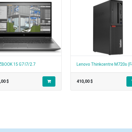
ZBOOK 15 G7 I7/2.7
,00
$
410,00
$