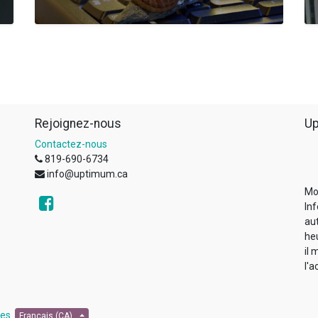
Rejoignez-nous
Up
Contactez-nous
819-690-6734
info@uptimum.ca
Mo
Inf
au
he
il 
l'a
les
Français (CA)