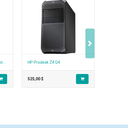
Suivant
Lenovo Thinkcentre M720s (Format compact)
HP Prodesk Z4 G4
525,00
$