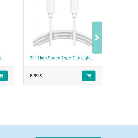
Suivant
REOLINK INNOVATION REOLINK ARGUS SERIES B740X WITH SOLAR PANEL 2 4K DUO-LENS CAMERA WITH 6W SOLAR P No Produit:ARGUS SERIES B740X WITH SOLAR PANEL 2
3FT High Speed Type-C to Lightning Cable PD20W (Câble Type-C vers Lightning)
8,99
$