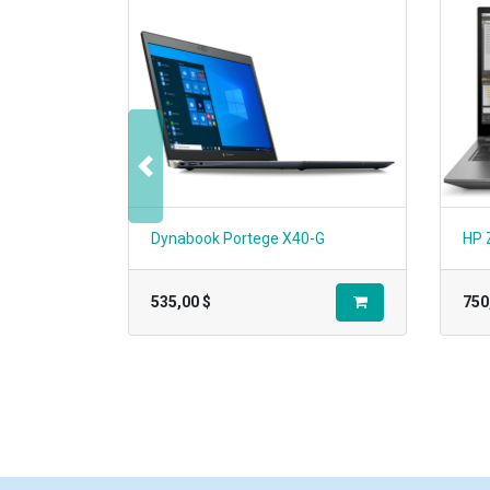
Précedent
Dynabook Portege X40-G
HP 
535,00
$
750