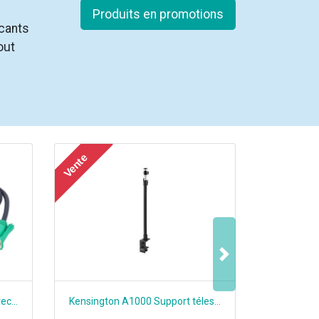
Produits en promotions
icants
out
Vente
Suivant
ATEN Câble KVM USB 1,8m avec SPHD 3 en 1 (2L5202U)
Kensington A1000 Support télescopique pour webcam avec serre-joint (K87654WW)