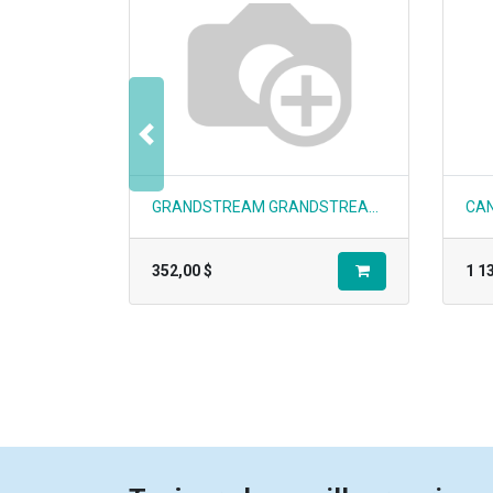
Précedent
GRANDSTREAM GRANDSTREAM OUTDOOR 2 WAY SIP HORN SPEAKER, 50 WATT, POE++ OR 24-48V DC IN No Produit:GSC3518HS
352,00
$
1 1