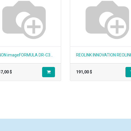
CANON imageFORMULA DR-C350, AC Adapter, Power Cable, USB Cable, Setup Guide, Safety In No Produit:7290C002
37,00
$
191,00
$