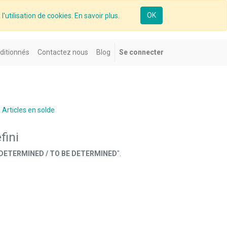
OK
l'utilisation de cookies. En savoir plus.
ditionnés
Contactez nous
Blog
Se connecter
Articles en solde
fini
BE DETERMINED / TO BE DETERMINED
".