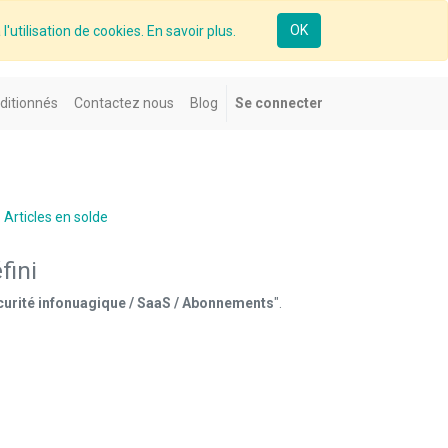
OK
l'utilisation de cookies. En savoir plus.
ditionnés
Contactez nous
Blog
Se connecter
Articles en solde
fini
écurité infonuagique / SaaS / Abonnements
".