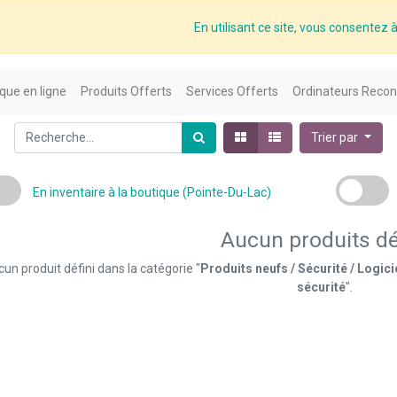
En utilisant ce site, vous consentez à 
que en ligne
Produits Offerts
Services Offerts
Ordinateurs Recon
Trier par
En inventaire à la boutique (Pointe-Du-Lac)
Aucun produits dé
un produit défini dans la catégorie "
Produits neufs / Sécurité / Logici
sécurité
".