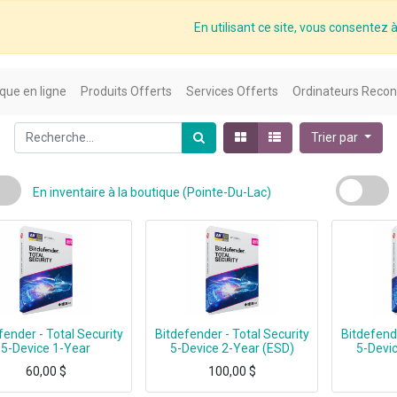
En utilisant ce site, vous consentez à 
que en ligne
Produits Offerts
Services Offerts
Ordinateurs Recon
Trier par
En inventaire à la boutique (Pointe-Du-Lac)
fender - Total Security
Bitdefender - Total Security
Bitdefende
5-Device 1-Year
5-Device 2-Year (ESD)
5-Devi
60,00
$
100,00
$
Bitdefender - Total Security 5-Device 2-Year ESD