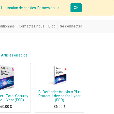
OK
l'utilisation de cookies. En savoir plus.
ditionnés
Contactez nous
Blog
Se connecter
Articles en solde
BitDefender Antivirus Plus
r - Total Security
Protect 1 device for 1 year
ce 1-Year (ESD)
(ESD)
60,00
$
36,00
$