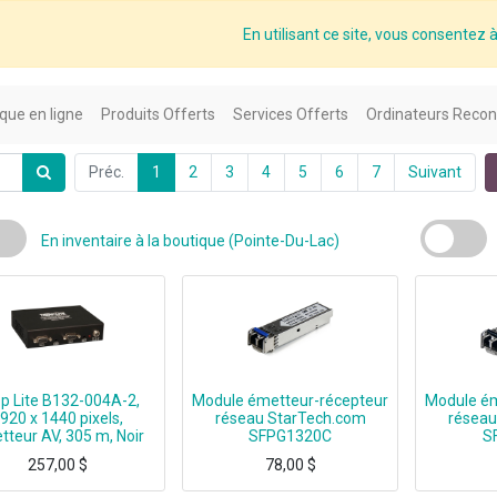
En utilisant ce site, vous consentez à 
que en ligne
Produits Offerts
Services Offerts
Ordinateurs Recon
Préc.
1
2
3
4
5
6
7
Suivant
En inventaire à la boutique (Pointe-Du-Lac)
pp Lite B132-004A-2,
Module émetteur-récepteur
Module ém
920 x 1440 pixels,
réseau StarTech.com
réseau
teur AV, 305 m, Noir
SFPG1320C
S
257,00
$
78,00
$
Tripp Lite B132-004A-2, 1920 x 1440 pixels, Émetteur AV, 305 m, Noir
100% Cisco GLC-LH-SMD compatible guaranteed - Lifetime Warranty on all SFP modul
100% Cisco GLC-FE-100FX co