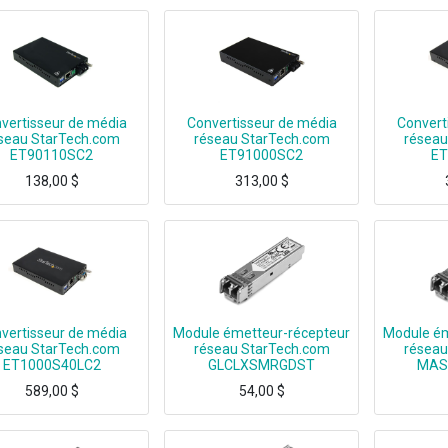
vertisseur de média
Convertisseur de média
Convert
seau StarTech.com
réseau StarTech.com
réseau
ET90110SC2
ET91000SC2
ET
138,00
$
313,00
$
 and extend a 10/100 Mbps Ethernet connection up to 1.2 miles/2km over Mu
Convert and extend a Gigabit Ethernet connection up to 550 m / 1804 ft over Mul
Convert and extend a Gi
vertisseur de média
Module émetteur-récepteur
Module ém
seau StarTech.com
réseau StarTech.com
réseau
ET1000S40LC2
GLCLXSMRGDST
MAS
589,00
$
54,00
$
rt and extend a Gigabit Ethernet connection up to 24.8 miles/40km over Sing
Cisco GLC-LX-SM-RGD Compatible SFP - 1000BASE-LX 1 Gbps - 1GbE Module - 1GE Giga