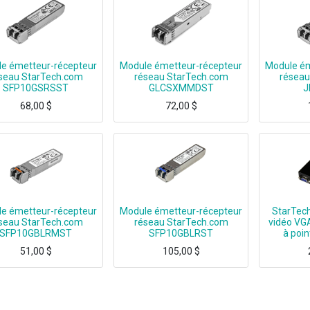
e émetteur-récepteur
Module émetteur-récepteur
Module ém
seau StarTech.com
réseau StarTech.com
réseau
SFP10GSRSST
GLCSXMMDST
J
68,00
$
72,00
$
SFP-10G-SR-S compatible guaranteed-Lifetime Warranty on all SFP modul
100% Cisco GLC-SX-MMD compatible guaranteed - Lifetime Warranty on all SFP modul
100% HP JD094B compatible
e émetteur-récepteur
Module émetteur-récepteur
StarTec
seau StarTech.com
réseau StarTech.com
vidéo VGA
SFP10GBLRMST
SFP10GBLRST
à poin
51,00
$
105,00
$
Adds consistently reliable 10 GbE fiber connections - Lifetime Warranty on all S
Adds consistently reliable 10 GbE fiber connections - Lifetime Warranty on all S
StarTech.com Extendeur v