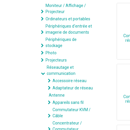
Moniteur / Affichage /
Projecteur
Ordinateurs et portables
Périphériques d'entrée et
imagerie de documents
Con
Périphériques de
ré
stockage
Photo
Convert
Projecteurs
Réseautage et
communication
Accessoire réseau
Adaptateur de réseau
Antenne
Con
ré
Appareils sans fil
Commutateur KVM /
Câble
Conve
Concentrateur /
Commutateur