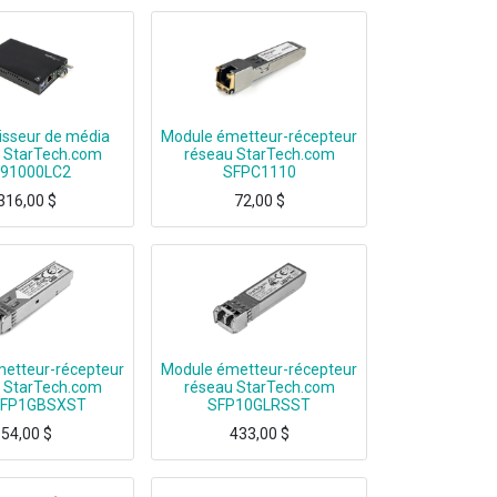
isseur de média
Module émetteur-récepteur
 StarTech.com
réseau StarTech.com
91000LC2
SFPC1110
316,00
$
72,00
$
gabit Ethernet connection up to 550 m / 1804 ft over Mult
100% Cisco SFP-GE-T compatible guaranteed - Lifetime Warranty on all SFP modules
etteur-récepteur
Module émetteur-récepteur
 StarTech.com
réseau StarTech.com
FP1GBSXST
SFP10GLRSST
54,00
$
433,00
$
100% Cisco Meraki MA-SFP-1GB-SX comp guaranteed-Lifetime Warranty on all SFP mod
100% Cisco SFP-10G-LR-S compatible guaranteed-Lifetime Warranty on all SFP modul