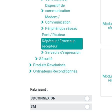
Dispositif de
communication
Modem /
Communication
Modul
ré
Périphérique réseau
Pont / Routeur
Répéteur / Émetteur-
100% Cisco 
récepteur
Serveurs d'impression
Sécurité
Produits Revalorisés
Ordinateurs Reconditionnés
Modul
ré
Fabricant :
3DCONNEXION
3M