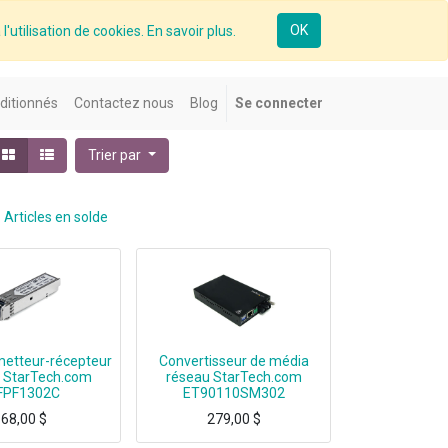
OK
l'utilisation de cookies. En savoir plus.
ditionnés
Contactez nous
Blog
Se connecter
Trier par
Articles en solde
etteur-récepteur
Convertisseur de média
 StarTech.com
réseau StarTech.com
FPF1302C
ET90110SM302
68,00
$
279,00
$
mpatible guaranteed-Lifetime Warranty on all SFP modul
Convert and extend a 10/100 Mbps Ethernet connection up to 18.6 miles/30km over