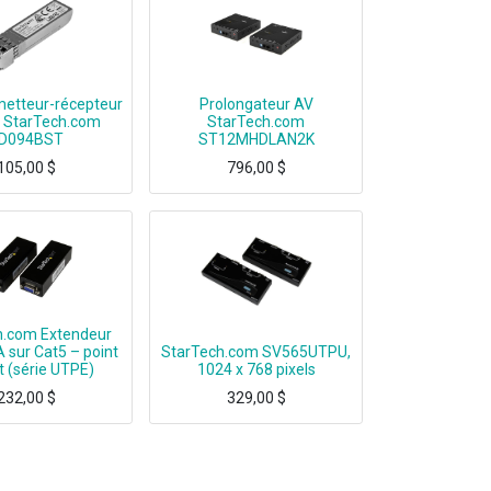
etteur-récepteur
Prolongateur AV
 StarTech.com
StarTech.com
D094BST
ST12MHDLAN2K
105,00
$
796,00
$
 guaranteed - Lifetime Warranty on all SFP modules - Ne
HDMI over IP Extender Kit - Video wall support - HDMI transmitter & receiver kit
h.com Extendeur
 sur Cat5 – point
StarTech.com SV565UTPU,
t (série UTPE)
1024 x 768 pixels
232,00
$
329,00
$
idéo VGA sur Cat5 – point à point (série UTPE), 1920 x 1200 pixels, Émetteur et récepteur AV, 80 m, Noir
StarTech.com SV565UTPU, 1024 x 768 pixels