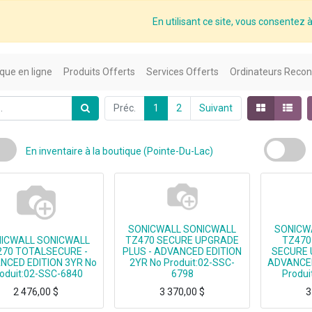
En utilisant ce site, vous consentez à 
que en ligne
Produits Offerts
Services Offerts
Ordinateurs Recon
Préc.
1
2
Suivant
En inventaire à la boutique (Pointe-Du-Lac)
SONICWALL SONICWALL
SONICW
ICWALL SONICWALL
TZ470 SECURE UPGRADE
TZ470
270 TOTALSECURE -
PLUS - ADVANCED EDITION
SECURE 
NCED EDITION 3YR No
2YR No Produit:02-SSC-
ADVANCED
oduit:02-SSC-6840
6798
Produi
2 476,00
$
3 370,00
$
3
SONICWALL TZ270 TOTALSECURE - ADVANCED EDITION 3YR
SONICWALL TZ470 SECURE UPGRADE PLUS - ADVANCED EDITION 2YR
SONICWALL TZ470 WIRELE