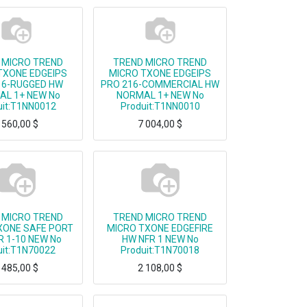
 MICRO TREND
TREND MICRO TREND
TXONE EDGEIPS
MICRO TXONE EDGEIPS
16-RUGGED HW
PRO 216-COMMERCIAL HW
L 1+ NEW No
NORMAL 1+ NEW No
uit:T1NN0012
Produit:T1NN0010
 560,00
$
7 004,00
$
TREND MICRO TXONE EDGEIPS PRO 216-RUGGED HW NORMAL 1+ NEW
TREND MICRO TXONE EDGEIPS PRO 216-COMMERCIAL HW NORMAL 1+ NEW
 MICRO TREND
TREND MICRO TREND
XONE SAFE PORT
MICRO TXONE EDGEFIRE
R 1-10 NEW No
HW NFR 1 NEW No
uit:T1N70022
Produit:T1N70018
 485,00
$
2 108,00
$
XONE SAFE PORT HW NFR 1-10 NEW
TREND MICRO TXONE EDGEFIRE HW NFR 1 NEW