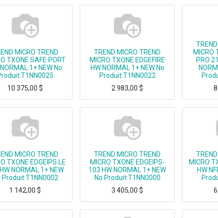
TREND
END MICRO TREND
TREND MICRO TREND
MICRO 
O TXONE SAFE PORT
MICRO TXONE EDGEFIRE
PRO 2
NORMAL 1+ NEW No
HW NORMAL 1+ NEW No
NORMA
Produit:T1NN0025
Produit:T1NN0022
Prod
10 375,00
$
2 983,00
$
8
MICRO TXONE SAFE PORT HW NORMAL 1+ NEW
TREND MICRO TXONE EDGEFIRE HW NORMAL 1+ NEW
END MICRO TREND
TREND MICRO TREND
TREND
O TXONE EDGEIPS LE
MICRO TXONE EDGEIPS-
MICRO T
 HW NORMAL 1+ NEW
103 HW NORMAL 1+ NEW
HW NF
 Produit:T1NN0002
No Produit:T1NN0000
Prod
1 142,00
$
3 405,00
$
6
CRO TXONE EDGEIPS LE 102 HW NORMAL 1+ NEW
TREND MICRO TXONE EDGEIPS-103 HW NORMAL 1+ NEW
TREND MICRO T