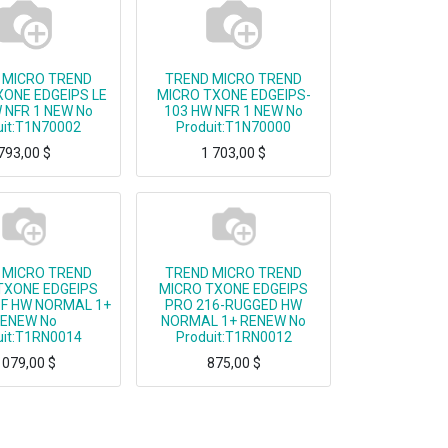
 MICRO TREND
TREND MICRO TREND
XONE EDGEIPS LE
MICRO TXONE EDGEIPS-
 NFR 1 NEW No
103 HW NFR 1 NEW No
uit:T1N70002
Produit:T1N70000
793,00
$
1 703,00
$
XONE EDGEIPS LE 102 HW NFR 1 NEW
TREND MICRO TXONE EDGEIPS-103 HW NFR 1 NEW
 MICRO TREND
TREND MICRO TREND
TXONE EDGEIPS
MICRO TXONE EDGEIPS
F HW NORMAL 1+
PRO 216-RUGGED HW
ENEW No
NORMAL 1+ RENEW No
uit:T1RN0014
Produit:T1RN0012
 079,00
$
875,00
$
TREND MICRO TXONE EDGEIPS PRO-2016F HW NORMAL 1+ RENEW
TREND MICRO TXONE EDGEIPS PRO 216-RUGGED HW NORMAL 1+ RENEW