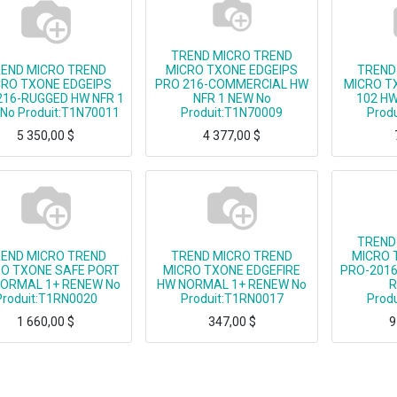
TREND MICRO TREND
END MICRO TREND
MICRO TXONE EDGEIPS
TREND
CRO TXONE EDGEIPS
PRO 216-COMMERCIAL HW
MICRO T
216-RUGGED HW NFR 1
NFR 1 NEW No
102 HW
No Produit:T1N70011
Produit:T1N70009
Prod
5 350,00
$
4 377,00
$
TREND MICRO TXONE EDGEIPS PRO 216-RUGGED HW NFR 1 NEW
TREND MICRO TXONE EDGEIPS PRO 216-COMMERCIAL HW NFR 1 NEW
TREND MICRO T
TREND
END MICRO TREND
TREND MICRO TREND
MICRO 
O TXONE SAFE PORT
MICRO TXONE EDGEFIRE
PRO-2016
ORMAL 1+ RENEW No
HW NORMAL 1+ RENEW No
R
Produit:T1RN0020
Produit:T1RN0017
Prod
1 660,00
$
347,00
$
9
CRO TXONE SAFE PORT HW NORMAL 1+ RENEW
TREND MICRO TXONE EDGEFIRE HW NORMAL 1+ RENEW