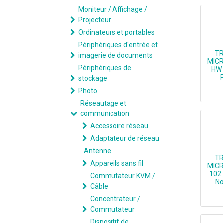
Moniteur / Affichage /
Projecteur
Ordinateurs et portables
Périphériques d'entrée et
TR
imagerie de documents
MICR
Périphériques de
HW 
stockage
Photo
TREND 
Réseautage et
communication
Accessoire réseau
Adaptateur de réseau
Antenne
TR
Appareils sans fil
MICR
102
Commutateur KVM /
No
Câble
Concentrateur /
TREND MI
Commutateur
Dispositif de