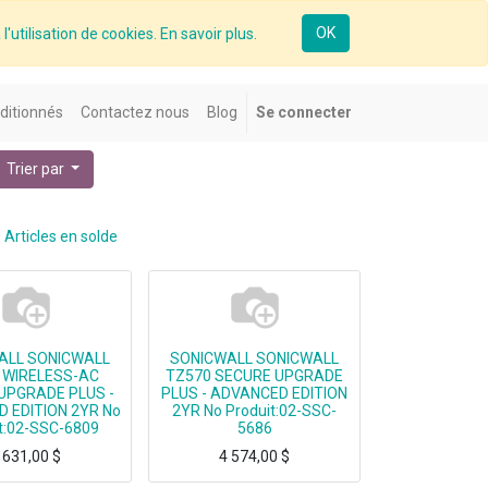
OK
l'utilisation de cookies. En savoir plus.
ditionnés
Contactez nous
Blog
Se connecter
Trier par
Articles en solde
ALL SONICWALL
SONICWALL SONICWALL
 WIRELESS-AC
TZ570 SECURE UPGRADE
UPGRADE PLUS -
PLUS - ADVANCED EDITION
 EDITION 2YR No
2YR No Produit:02-SSC-
t:02-SSC-6809
5686
 631,00
$
4 574,00
$
SS-AC SECURE UPGRADE PLUS - ADVANCED EDITION 2YR
SONICWALL TZ570 SECURE UPGRADE PLUS - ADVANCED EDITION 2YR