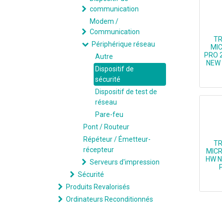
communication
Modem /
Communication
TR
Périphérique réseau
MI
PRO 
Autre
NEW 
Dispositif de
sécurité
Dispositif de test de
réseau
Pare-feu
Pont / Routeur
Répéteur / Émetteur-
TR
récepteur
MICR
HW N
Serveurs d'impression
Sécurité
Produits Revalorisés
TREND MI
Ordinateurs Reconditionnés