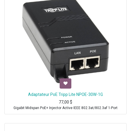
Adaptateur PoE Tripp Lite NPOE-30W-1G
77,00
$
Gigabit Midspan PoE+ Injector Active IEEE 802.3at/802.3af 1-Port