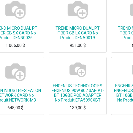
END MICRO DUAL PT
TREND MICRO DUAL PT
TREND 
BER GB SX CARD No
FIBER GB LX CARD No
FIBER 
Produit:DENN0026
Produit:DENA0019
Prod
1 066,00
$
951,00
$
ENGENIUS TECHNOLOGIES
ENGENIU
N INDUSTRIES EATON
ENGENIUS 90W 802.3AF-AT-
ENGENIUS
ETWORK CARD No
BT 10GBE POE ADAPTER
BT 10GB
oduit:NETWORK-M3
No Produit:EPA5090XBT
No Prod
648,00
$
139,00
$
ENGENIUS 90W 802.3AF-AT-BT 10GBE POE ADAPTER
ENGENIUS 60W 