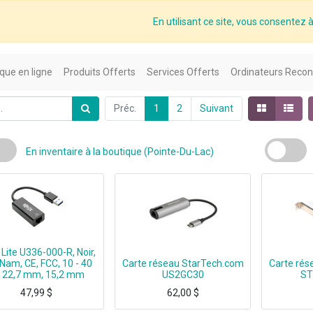
En utilisant ce site, vous consentez à 
que en ligne
Produits Offerts
Services Offerts
Ordinateurs Recon
Préc.
1
2
Suivant
En inventaire à la boutique (Pointe-Du-Lac)
 Lite U336-000-R, Noir,
 Nam, CE, FCC, 10 - 40
Carte réseau StarTech.com
Carte rés
, 22,7 mm, 15,2 mm
US2GC30
ST
47,99
$
62,00
$
Tripp Lite U336-000-R, Noir, Viêt Nam, CE, FCC, 10 - 40 °C, 22,7 mm, 15,2 mm
ADAPTER - USB-C TO 2.5 GIGABIT ETHERNET
StarTech.com Carte Réseau Adaptateur PCI v