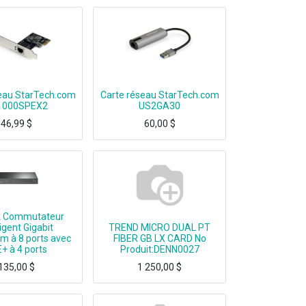
eau StarTech.com
Carte réseau StarTech.com
1000SPEX2
US2GA30
46,99
$
60,00
$
ernet port to any PC through a PCI Express slot - pci e
USB 3.0 Type-A to Gigabit network adapter let you add 2.5 GbE network access to
k Commutateur
ligent Gigabit
TREND MICRO DUAL PT
m à 8 ports avec
FIBER GB LX CARD No
+ à 4 ports
Produit:DENN0027
135,00
$
1 250,00
$
Smart Switch with 4-Port PoE+.8 10/100/1000 Mbps RJ45