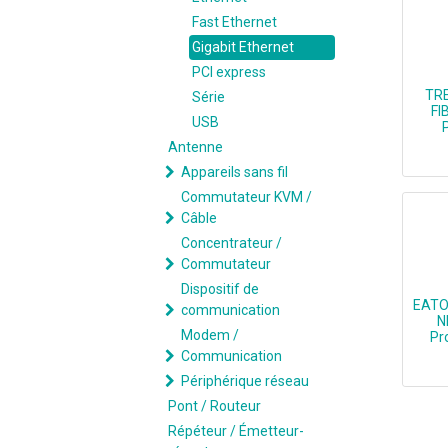
Fast Ethernet
Gigabit Ethernet
PCI express
TR
Série
FI
USB
Antenne
Appareils sans fil
Commutateur KVM /
Câble
Concentrateur /
Commutateur
Dispositif de
EATO
communication
N
Modem /
Pr
Communication
Périphérique réseau
Pont / Routeur
Répéteur / Émetteur-