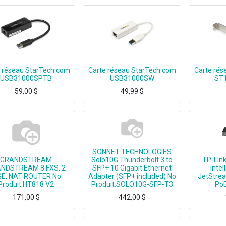
 réseau StarTech.com
Carte réseau StarTech.com
Carte rés
USB31000SPTB
USB31000SW
ST
59,00
$
49,99
$
StarTech.com Adaptateur réseau USB 3.0 vers Gigabit Ethernet avec port USB - Noir, Avec fil, USB, Ethernet, 5000 Mbit/s, Noir
Add Gigabit Ethernet network connectivity to a Laptop or Desktop through a USB 3
Add a 10/100/1000Mbps Eth
SONNET TECHNOLOGIES
GRANDSTREAM
Solo10G Thunderbolt 3 to
TP-Lin
NDSTREAM 8 FXS, 2
SFP+ 10 Gigabit Ethernet
intel
GE, NAT ROUTER No
Adapter (SFP+ included) No
JetStrea
Produit:HT818 V2
Produit:SOLO10G-SFP-T3
PoE
171,00
$
442,00
$
GRANDSTREAM 8 FXS, 2 GIGE, NAT ROUTER
Solo10G Thunderbolt 3 to SFP+ 10 Gigabit Ethernet Adapter (SFP+ included)
JetStream 8-Port Gigabit 