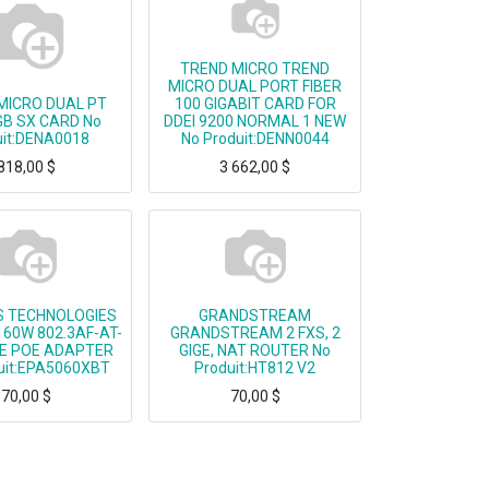
TREND MICRO TREND
MICRO DUAL PORT FIBER
MICRO DUAL PT
100 GIGABIT CARD FOR
GB SX CARD No
DDEI 9200 NORMAL 1 NEW
uit:DENA0018
No Produit:DENN0044
818,00
$
3 662,00
$
TREND MICRO DUAL PORT FIBER 100 GIGABIT CARD FOR DDEI 9200 NORMAL 1 NEW
S TECHNOLOGIES
GRANDSTREAM
 60W 802.3AF-AT-
GRANDSTREAM 2 FXS, 2
E POE ADAPTER
GIGE, NAT ROUTER No
uit:EPA5060XBT
Produit:HT812 V2
70,00
$
70,00
$
802.3AF-AT-BT 10GBE POE ADAPTER
GRANDSTREAM 2 FXS, 2 GIGE, NAT ROUTER