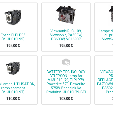
Viewsonic RLC-109,
Lampe d
Epson ELPLP95
Viewsonic, PA503W,
du pr
(V13H010L95)
PG603W, VS16907
ViewSo
195,00
$
195,00
$
Epson ELPLP95, UHE, Epson, PowerLite 2040, 2065, 2140W, 2155W, 2165W, 2245U, 2250U, 2255U, 2265U
Viewsonic RLC-109, Viewsonic, PA503W, PG603W, VS16907
Viewsonic RLC-108, Viewsonic, PA50
BATTERY TECHNOLOGY
VIEWSO
BTI EPSON Lamp for
P
V13H010L79, ELPLP79
REPLACE
 Lampe, UTILISATION,
Powerlite 570, Powerlite
PA700W/
remplacement
575W, Brightlink No
PS502
(V13H010L97)
Produit:V13H010L79-BTI
Prod
110,00
$
103,00
$
Epson ELPLP97, UHE, Epson, PowerLite U50
BTI EPSON Lamp for V13H010L79, ELPLP79 Powerlite 570, Powerlite 575W, Brightlink
VIEWSONIC PR