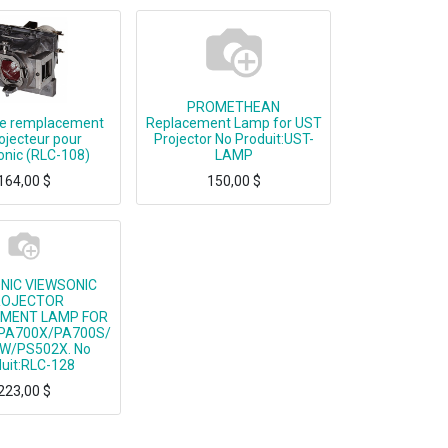
PROMETHEAN
e remplacement
Replacement Lamp for UST
ojecteur pour
Projector No Produit:UST-
nic (RLC-108)
LAMP
164,00
$
150,00
$
3S, PA503X, PA500S, PG603X, VS16905, VS16909, PS500X, PS501X, PS600X
Replacement Lamp for UST Projector
NIC VIEWSONIC
ROJECTOR
MENT LAMP FOR
PA700X/PA700S/
W/PS502X. No
uit:RLC-128
223,00
$
OJECTOR REPLACEMENT LAMP FOR PA700W/PA700X/PA700S/PS502W/PS502X.