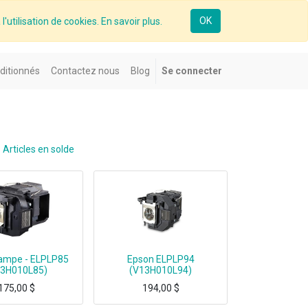
OK
l'utilisation de cookies. En savoir plus.
ditionnés
Contactez nous
Blog
Se connecter
Articles en solde
ampe - ELPLP85
Epson ELPLP94
13H010L85)
(V13H010L94)
175,00
$
194,00
$
Epson Lampe - ELPLP85, UHE, Epson, Epson EH-TW6600W, EH-TW6600
Epson ELPLP94, UHE, Epson, EB-1780W, EB-1781W, EB-1785W, EB-1795F