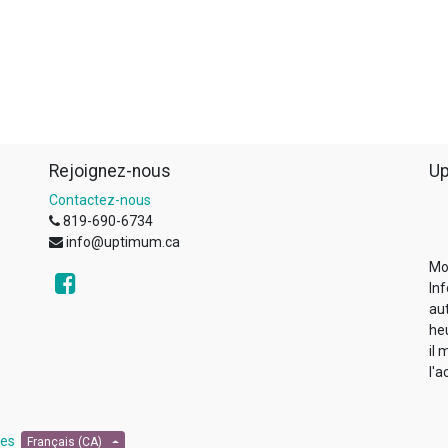
Rejoignez-nous
Up
Contactez-nous
819-690-6734
info@uptimum.ca
Mo
Inf
au
he
il 
l'a
les
Français (CA)