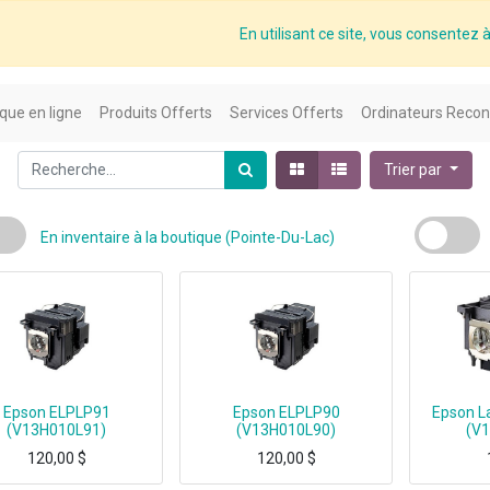
En utilisant ce site, vous consentez à 
que en ligne
Produits Offerts
Services Offerts
Ordinateurs Recon
Trier par
En inventaire à la boutique (Pointe-Du-Lac)
Epson ELPLP91
Epson ELPLP90
Epson L
(V13H010L91)
(V13H010L90)
(V
120,00
$
120,00
$
Epson ELPLP91, UHE, Epson, Powerlite 680/685W BrightLink 685Wi/695Wi
Epson ELPLP90, UHE, 215 W, Epson, EB-675W EB-675Wi EB-680Wi EB-670