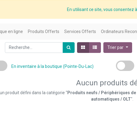
En utilisant ce site, vous consentez à 
que en ligne
Produits Offerts
Services Offerts
Ordinateurs Recon
Trier par
En inventaire à la boutique (Pointe-Du-Lac)
Aucun produits dé
n produit défini dans la catégorie "
Produits neufs / Périphériques de
automatiques / OLT
".