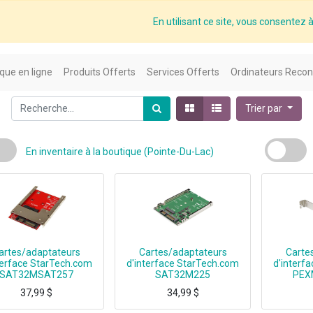
En utilisant ce site, vous consentez à 
que en ligne
Produits Offerts
Services Offerts
Ordinateurs Recon
Trier par
En inventaire à la boutique (Pointe-Du-Lac)
artes/adaptateurs
Cartes/adaptateurs
Carte
terface StarTech.com
d'interface StarTech.com
d'interf
SAT32MSAT257
SAT32M225
PEX
37,99
$
34,99
$
StarTech AC SAT32MSAT257 mSATA SSD to 2.5 SATA Adapter Converter Retail
StarTech.com Adaptateur M.2 SSD vers SATA 2,5" - Carte Convertisseur SSD M2 vers SATA 2.5", SATA, M.2, Vert, CE, FCC, 6 Gbit/s, -40 - 85 °C
Mount both PCIe (NVMe) and 