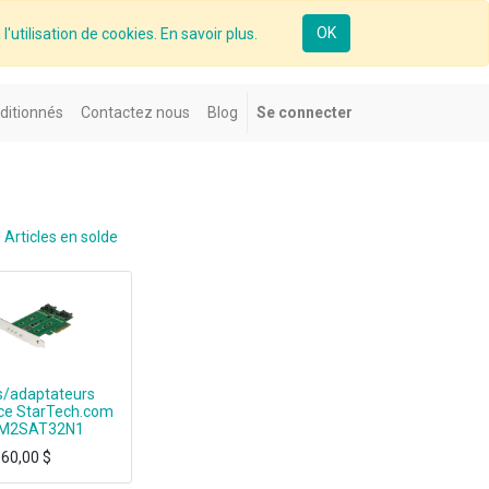
OK
l'utilisation de cookies. En savoir plus.
ditionnés
Contactez nous
Blog
Se connecter
Articles en solde
s/adaptateurs
ace StarTech.com
M2SAT32N1
60,00
$
SATA based M.2 SSDs inside your computer using this P