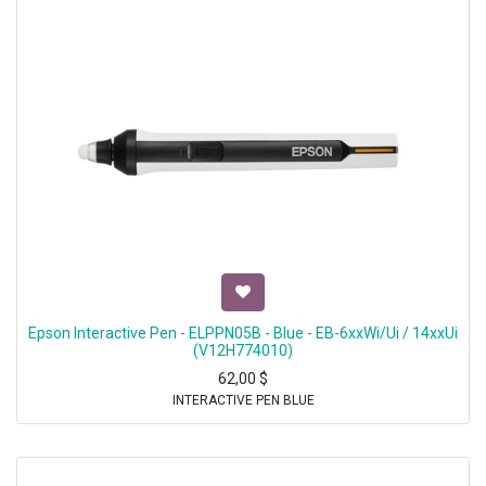
Epson Interactive Pen - ELPPN05B - Blue - EB-6xxWi/Ui / 14xxUi
(V12H774010)
62,00
$
INTERACTIVE PEN BLUE