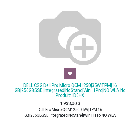
DELL CSG Dell Pro Micro QCM1250|35W|TPM|16
GB|256GBSSD|Integrated|NoStand|Win11Pro|NO WLA No
Produit:1D5HX
1 933,00
$
Dell Pro Micro QCM1250|35W|TPM|16
GB|256GBSSD|Integrated|NoStand|Win11Pro|NO WLA