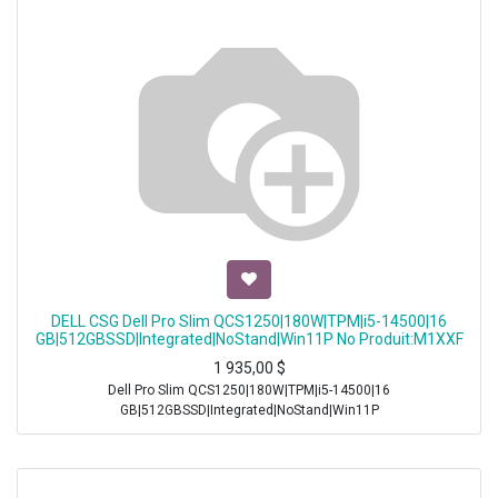
DELL CSG Dell Pro Slim QCS1250|180W|TPM|i5-14500|16
GB|512GBSSD|Integrated|NoStand|Win11P No Produit:M1XXF
1 935,00
$
Dell Pro Slim QCS1250|180W|TPM|i5-14500|16
GB|512GBSSD|Integrated|NoStand|Win11P