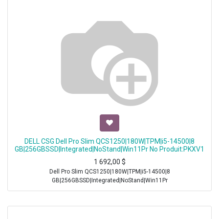
DELL CSG Dell Pro Slim QCS1250|180W|TPM|i5-14500|8
GB|256GBSSD|Integrated|NoStand|Win11Pr No Produit:PKXV1
1 692,00
$
Dell Pro Slim QCS1250|180W|TPM|i5-14500|8
GB|256GBSSD|Integrated|NoStand|Win11Pr