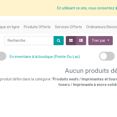
En utilisant ce site, vous consentez à 
que en ligne
Produits Offerts
Services Offerts
Ordinateurs Recon
Trier par
En inventaire à la boutique (Pointe-Du-Lac)
Aucun produits dé
roduit défini dans la catégorie "
Produits neufs / Imprimantes et four
toners / Imprimante à encre soli