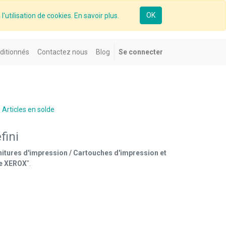
OK
l'utilisation de cookies. En savoir plus.
ditionnés
Contactez nous
Blog
Se connecter
Articles en solde
fini
nitures d'impression / Cartouches d'impression et
de XEROX
".