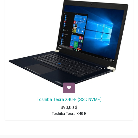
Toshiba Tecra X40-E (SSD NVME)
390,00
$
Toshiba Tecra X40-E