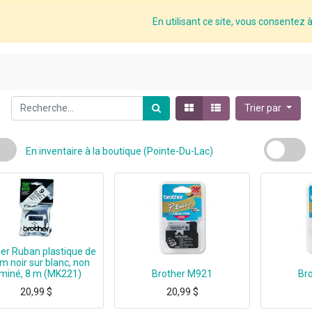
En utilisant ce site, vous consentez à 
Trier par
En inventaire à la boutique (Pointe-Du-Lac)
er Ruban plastique de
m noir sur blanc, non
aminé, 8 m (MK221)
Brother M921
Br
20,99
$
20,99
$
Brother M-K221B, Noir sur blanc, M, Brother, 9 mm, 8 m, Ampoule
Brother M921, Argent, M, 26.2 ft, 7,62 cm (3")
Brothe