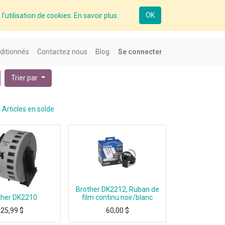
OK
l'utilisation de cookies. En savoir plus.
ditionnés
Contactez nous
Blog
Se connecter
Trier par
Articles en solde
Brother DK2212, Ruban de
ther DK2210
film continu noir/blanc
25,99
$
60,00
$
r DK2210, Blanc, DK, 1-1/7" x 100 ft
Brother DK2212, Noir, Blanc, 2.4 in x 50 ft (62 mm x 15.2 m)