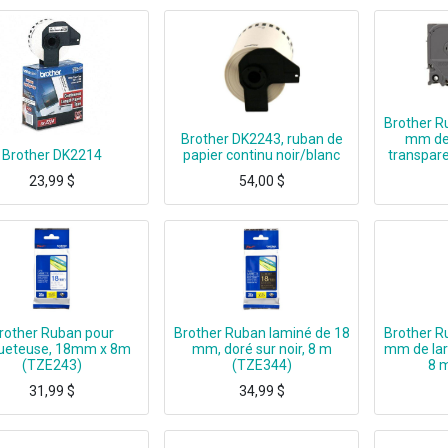
Brother R
Brother DK2243, ruban de
mm de 
Brother DK2214
papier continu noir/blanc
transpare
23,99
$
54,00
$
Brother DK2214, Blanc, DK, 1-1/7" x 100 ft
Brother DK2243, DK, 30,4 m, 1 pièce(s), Boîte, 10,1 cm
Brother Ruban pour étiqueteuse 12mm, Noi
rother Ruban pour
Brother Ruban laminé de 18
Brother R
queteuse, 18mm x 8m
mm, doré sur noir, 8 m
mm de larg
(TZE243)
(TZE344)
8 
31,99
$
34,99
$
eu sur blanc, TZe, Brother, PT-200/1100/1130/1300/1160/1170S/1180/1200/2030/2730, ST-1150/1150DX, 1,8 cm, 8 m
Brother - Labels - laminated tape - Roll (1.8CM X 7.9M)
Brother 24mm (Blue on Wh