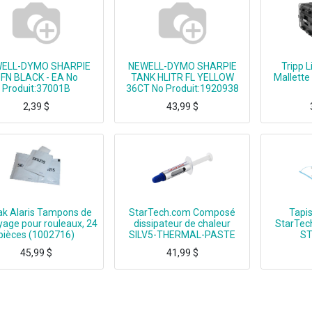
ELL-DYMO SHARPIE
NEWELL-DYMO SHARPIE
Tripp 
FN BLACK - EA No
TANK HLITR FL YELLOW
Mallette 
Produit:37001B
36CT No Produit:1920938
2,39
$
43,99
$
SHARPIE TANK HLITR FL YELLOW 36CT
Tripp Lite SRCASE6
k Alaris Tampons de
StarTech.com Composé
Tapis
yage pour rouleaux, 24
dissipateur de chaleur
StarTec
pièces (1002716)
SILV5-THERMAL-PASTE
ST
45,99
$
41,99
$
Kodak Alaris 100 2716, Kodak, Blanc, 24 pièce(s)
STARTECH,THERMAL PASTE, PACK OF 5 SYRINGES, ROHS
ANTI S