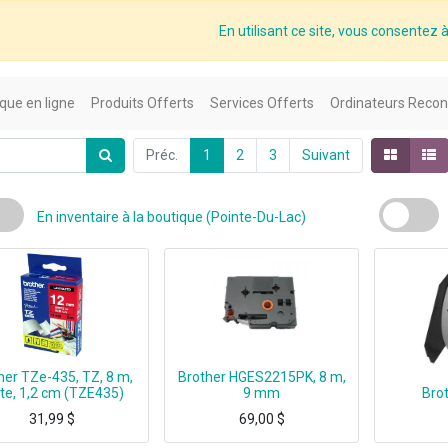
En utilisant ce site, vous consentez à 
que en ligne
Produits Offerts
Services Offerts
Ordinateurs Recon
Préc.
1
2
3
Suivant
En inventaire à la boutique (Pointe-Du-Lac)
her TZe-435, TZ, 8 m,
Brother HGES2215PK, 8 m,
te, 1,2 cm (TZE435)
9 mm
Bro
31,99
$
69,00
$
Brother TZe-435, TZ, 8 m, Boîte, 1,2 cm
Brother HGES2215PK, 8 m, 9 mm
Brothe