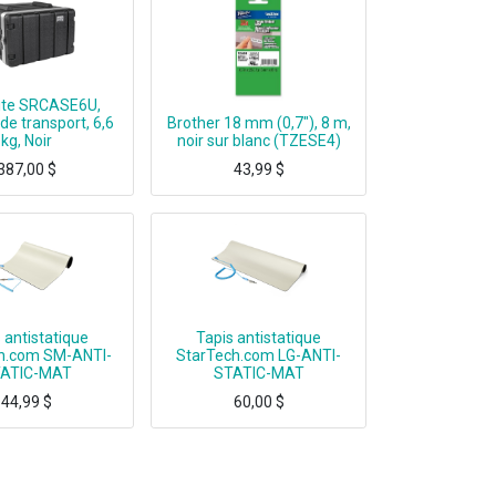
Lite SRCASE6U,
de transport, 6,6
Brother 18 mm (0,7"), 8 m,
kg, Noir
noir sur blanc (TZESE4)
387,00
$
43,99
$
U, Mallette de transport, 6,6 kg, Noir
Brother TZE-SE4, TZ, 8 m, 1 pièce(s), Ampoule, 1,8 cm
 antistatique
Tapis antistatique
h.com SM-ANTI-
StarTech.com LG-ANTI-
ATIC-MAT
STATIC-MAT
44,99
$
60,00
$
TATIC MAT, ESD MAT FOR DESK/TABLE
ANTI STATIC MAT, ESD MAT FOR DESK/TABLE