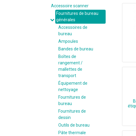
Accessoire scanner
Fournitures de bureau
générales
Accessoires de
bureau
Ampoules
Bandes de bureau
Boîtes de
rangement /
mallettes de
transport
Équipement de
nettoyage
Fournitures de
B
bureau
éti
Fournitures de
dessin
Brother TZE-243, Bl
Outils de bureau
Pâte thermale