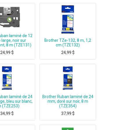
uban laminé de 12
large, noir sur
Brother TZe-132, 8 m, 1,2
nt, 8 m (TZE131)
cm (TZE132)
24,99
$
24,99
$
r sur transparent, Étiquette en continu, TZe, Gris, Transfert thermique, Chine
uban laminé de 24
Brother Ruban laminé de 24
e, bleu sur blanc,
mm, doré sur noir, 8 m
m (TZE253)
(TZE354)
34,99
$
37,99
$
ite) Laminated Tape for (PT-530/9200DX/3600/9600)
Brother - Labels - laminated tape - black, golden - Roll (2.4CM X 7.9M) - 1 pcs.