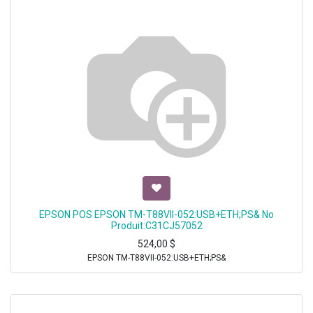
EPSON POS EPSON TM-T88VII-052:USB+ETH;PS& No
Produit:C31CJ57052
524,00
$
EPSON TM-T88VII-052:USB+ETH;PS&