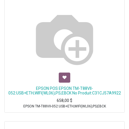
EPSON POS EPSON TM-T88VII-
052:USB+ETH;WIFI(WL06);PS;EBCK No Produit:C31CJ57A9922
658,00
$
EPSON TM-T88VII-052:USB+ETH;WIFI(WL06);PS;EBCK