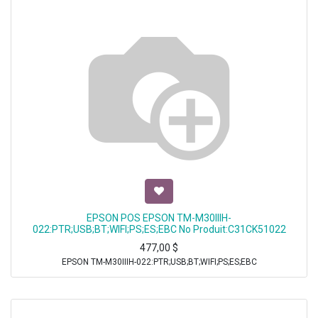
EPSON POS EPSON TM-M30IIIH-
022:PTR;USB;BT;WIFI;PS;ES;EBC No Produit:C31CK51022
477,00
$
EPSON TM-M30IIIH-022:PTR;USB;BT;WIFI;PS;ES;EBC