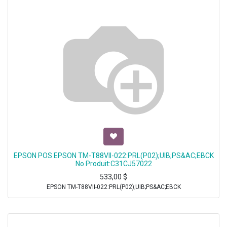
EPSON POS EPSON TM-T88VII-022:PRL(P02);UIB;PS&AC;EBCK
No Produit:C31CJ57022
533,00
$
EPSON TM-T88VII-022:PRL(P02);UIB;PS&AC;EBCK