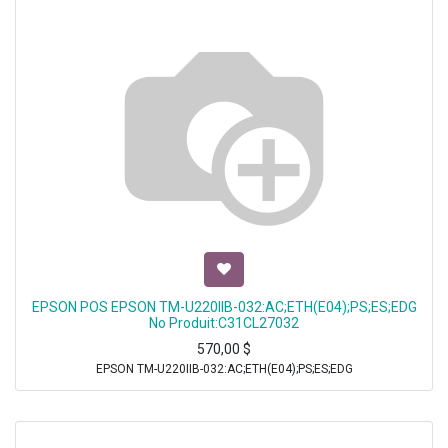
EPSON POS EPSON TM-U220IIB-032:AC;ETH(E04);PS;ES;EDG
No Produit:C31CL27032
570,00
$
EPSON TM-U220IIB-032:AC;ETH(E04);PS;ES;EDG