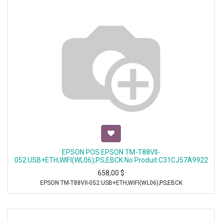
EPSON POS EPSON TM-T88VII-
052:USB+ETH;WIFI(WL06);PS;EBCK No Produit:C31CJ57A9922
658,00
$
EPSON TM-T88VII-052:USB+ETH;WIFI(WL06);PS;EBCK