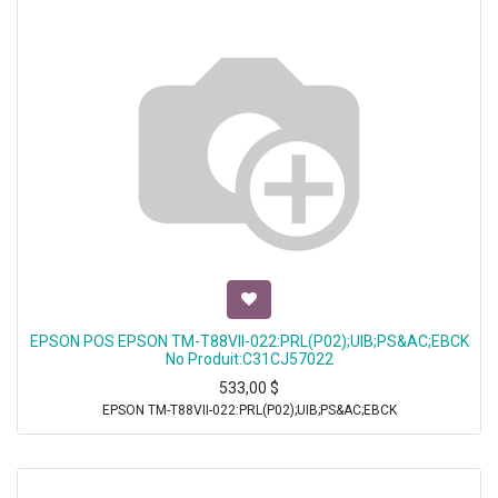
EPSON POS EPSON TM-T88VII-022:PRL(P02);UIB;PS&AC;EBCK
No Produit:C31CJ57022
533,00
$
EPSON TM-T88VII-022:PRL(P02);UIB;PS&AC;EBCK