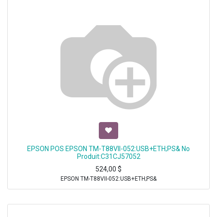
EPSON POS EPSON TM-T88VII-052:USB+ETH;PS& No
Produit:C31CJ57052
524,00
$
EPSON TM-T88VII-052:USB+ETH;PS&