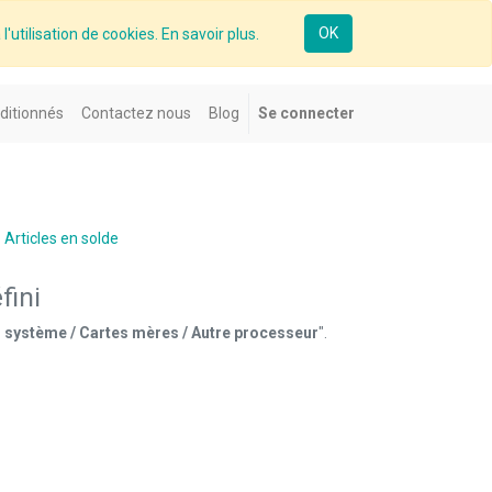
OK
l'utilisation de cookies. En savoir plus.
ditionnés
Contactez nous
Blog
Se connecter
Articles en solde
fini
 système / Cartes mères / Autre processeur
".