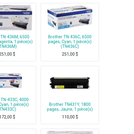
 TN-436M, 6500
Brother TN-436C, 6500
genta, 1 pièce(s)
pages, Cyan, 1 pièce(s)
TN436M)
(TN436C)
251,00
$
251,00
$
6M, 6500 pages, Magenta, 1 pièce(s)
Brother TN-436C, 6500 pages, Cyan, 1 pièce(s)
 TN-433C, 4000
Cyan, 1 pièce(s)
Brother TN431Y, 1800
(TN433C)
pages, Jaune, 1 pièce(s)
172,00
$
110,00
$
-433C, 4000 pages, Cyan, 1 pièce(s)
Brother TN431Y, 1800 pages, Jaune, 1 pièce(s)