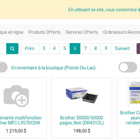
En utilisant ce site, vous consentez à 
que en ligne
Produits Offerts
Services Offerts
Ordinateurs Recon
Préc.
3
4
5
6
7
8
9
Suivant
En inventaire à la boutique (Pointe-Du-Lac)
Brother C
imante multifonction
Brother 30000/50000
jaun
ther MFC-L9570CDW
pages, Noir (DR431CL)
rende
1 219,00
$
198,00
$
Brother MFC-L9570CDW, Laser, Impression couleur, 2400 x 600 DPI, A4, Impression directe, Blanc
Brother Ultra High Yie