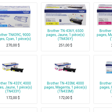
Brother TN-436Y, 6500
Brother
other TN439C, 9000
pages, Jaune, 1 pièce(s)
pages, Ma
es, Cyan, 1 pièce(s)
(TN436Y)
(
270,00
$
251,00
$
Brother TN439C, 9000 pages, Cyan, 1 pièce(s)
Brother TN-436Y, 6500 pages, Jaune, 1 pièce(s)
Brother TN-43
other TN-433Y, 4000
Brother TN-433M, 4000
Brother
es, Jaune, 1 pièce(s)
pages, Magenta, 1 pièce(s)
pages, 
(TN433Y)
(TN433M)
172,00
$
172,00
$
Brother TN-433Y, 4000 pages, Jaune, 1 pièce(s)
Brother TN-433M, 4000 pages, Magenta, 1 pièce(s)
Brother TN