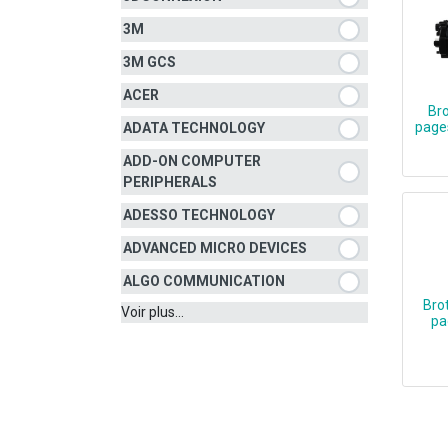
3M
3M GCS
ACER
Br
pages
ADATA TECHNOLOGY
ADD-ON COMPUTER
B
PERIPHERALS
ADESSO TECHNOLOGY
ADVANCED MICRO DEVICES
ALGO COMMUNICATION
Bro
Voir plus...
pa