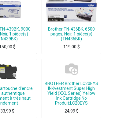
 TN-439BK, 9000
Brother TN-436BK, 6500
Noir, 1 pièce(s)
pages, Noir, 1 pièce(s)
TN439BK)
(TN436BK)
150,00
$
119,00
$
N-439BK, 9000 pages, Noir, 1 pièce(s)
Brother TN-436BK, 6500 pages, Noir, 1 pièce(s)
BROTHER Brother LC20EYS
Cartouche d'encre
INKvestment Super High
 authentique
Yield (XXL Series) Yellow
ment à très haut
Ink Cartridge No
endement
Produit:LC20EYS
33,99
$
24,99
$
ent extra (super) élevé, Encre à pigments, 1500 pages
Brother LC20EYS INKvestment Super High Yield (XXL Series) Yellow Ink Cartridge