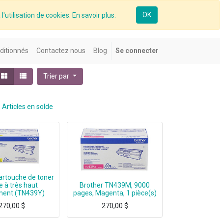
OK
l'utilisation de cookies. En savoir plus.
ditionnés
Contactez nous
Blog
Se connecter
Trier par
Articles en solde
artouche de toner
e à très haut
Brother TN439M, 9000
ment (TN439Y)
pages, Magenta, 1 pièce(s)
270,00
$
270,00
$
ld Yellow, 9000 pages, Jaune, 1 pièce(s)
Brother TN439M, 9000 pages, Magenta, 1 pièce(s)