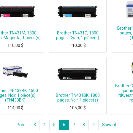
Brother
other TN431M, 1800
Brother TN431C, 1800
pages, 
, Magenta, 1 pièce(s)
pages, Cyan, 1 pièce(s)
(
110,00
$
110,00
$
rother TN431M, 1800 pages, Magenta, 1 pièce(s)
Brother TN431C, 1800 pages, Cyan, 1 pièce(s)
Brother T
Brother 
ther TN-433BK, 4500
jaune
ges, Noir, 1 pièce(s)
Brother TN431BK, 1800
INKvest
(TN433BK)
pages, Noir, 1 pièce(s)
r
114,00
$
105,00
$
Brother TN-433BK, 4500 pages, Noir, 1 pièce(s)
Brother TN431BK, 1800 pages, Noir, 1 pièce(s)
Brother LC3029Y, Rendem
Préc.
3
4
5
6
7
8
9
Suivant